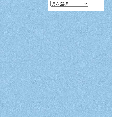
マ
ン
ガ
月
別
表
示