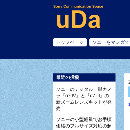
トップページ
ソニーをマンガで
最近の投稿
ソニーのデジタル一眼カメ
ラ『α7 IV』と『α7 III』の
新ズームレンズキットが発
売
ソニーの小型軽量でお手頃
価格のフルサイズ対応の超