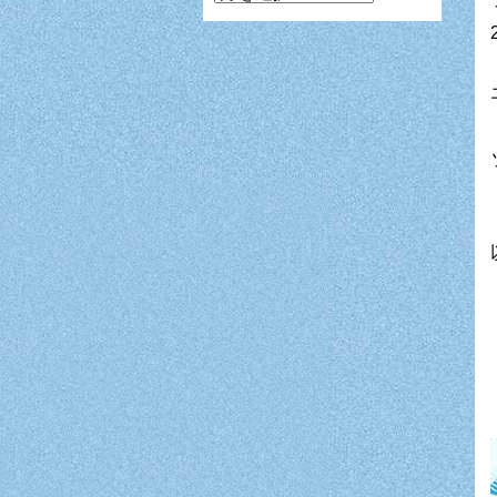
ン
ガ
月
別
表
示