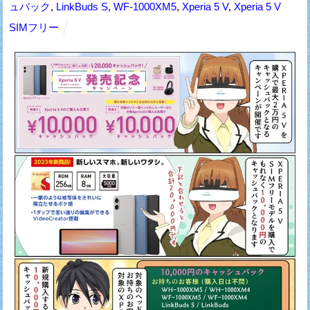
ュバック
,
LinkBuds S
,
WF-1000XM5
,
Xperia 5 V
,
Xperia 5 V
SIMフリー