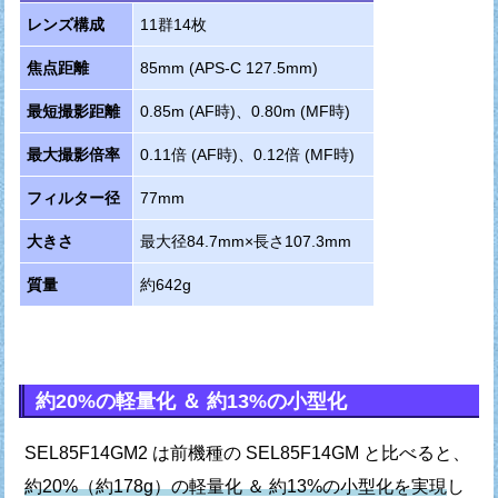
レンズ構成
11群14枚
焦点距離
85mm (APS-C 127.5mm)
最短撮影距離
0.85m (AF時)、0.80m (MF時)
最大撮影倍率
0.11倍 (AF時)、0.12倍 (MF時)
フィルター径
77mm
大きさ
最大径84.7mm×長さ107.3mm
質量
約642g
約20%の軽量化 ＆ 約13%の小型化
SEL85F14GM2 は前機種の SEL85F14GM と比べると、
約20%（約178g）の軽量化 ＆ 約13%の小型化を実現
し