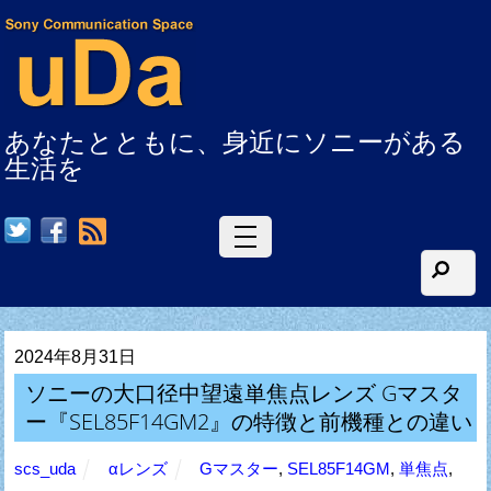
あなたとともに、身近にソニーがある
生活を
RSS
2024年8月31日
ソニーの大口径中望遠単焦点レンズ Gマスタ
ー『SEL85F14GM2』の特徴と前機種との違い
scs_uda
αレンズ
Gマスター
,
SEL85F14GM
,
単焦点
,