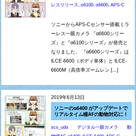
レスリリース
,
α6100
,
α6600
,
APS-C
ソニーからAPS-Cセンサー搭載ミラ
ーレス一眼カメラ 『α6600シリー
ズ』と『α6100シリーズ』が発売と
なりました。 『α6600シリーズ』は
ILCE-6600（ボディ単体）と ILCE-
6600M（高倍率ズームレン […]
2019年6月13日
ソニーのα6400 がアップデートで
リアルタイム瞳AFの動物対応に！
scs_uda
デジタル一眼カメラ
動