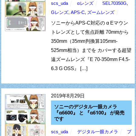
scs_uda
αレンズ
SEL70350G
,
Gレンズ
,
APS-C
,
ズームレンズ
ソニーからAPS-C対応の α Eマウン
トレンズとして焦点距離 70mmから
350mm（35mm判換算105mm-
525mm相当）までを カバーする超望
遠ズームレンズ『E 70-350mm F4.5-
6.3 G OSS』 […]
2019年8月29日
ソニーのデジタル一眼カメラ
『α6600』 と 『α6100』 が発売
です
scs_uda
デジタル一眼カメラ
プ