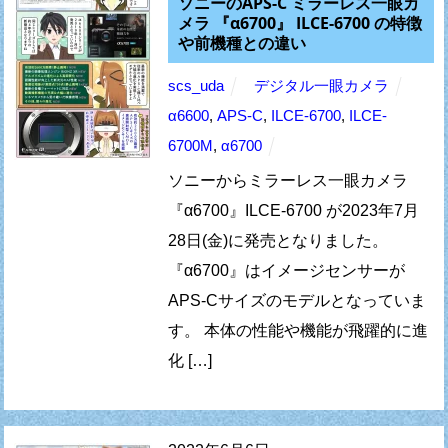
ソニーのAPS-C ミラーレス一眼カ
メラ 『α6700』 ILCE-6700 の特徴
や前機種との違い
scs_uda
デジタル一眼カメラ
α6600
,
APS-C
,
ILCE-6700
,
ILCE-
6700M
,
α6700
ソニーからミラーレス一眼カメラ
『α6700』ILCE-6700 が2023年7月
28日(金)に発売となりました。
『α6700』はイメージセンサーが
APS-Cサイズのモデルとなっていま
す。 本体の性能や機能が飛躍的に進
化 […]