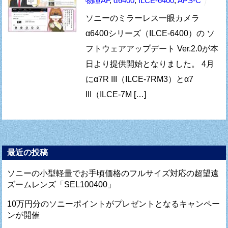
物瞳AF
,
α6400
,
ILCE-6400
,
APS-C
ソニーのミラーレス一眼カメラ
α6400シリーズ（ILCE-6400）の ソ
フトウェアアップデート Ver.2.0が本
日より提供開始となりました。 4月
にα7R III（ILCE-7RM3）とα7
III（ILCE-7M […]
最近の投稿
ソニーの小型軽量でお手頃価格のフルサイズ対応の超望遠
ズームレンズ「SEL100400」
10万円分のソニーポイントがプレゼントとなるキャンペー
ンが開催