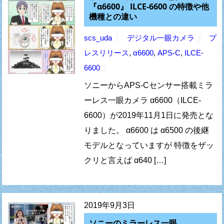
『α6600』 ILCE-6600 の特徴や他
機種との違い
scs_uda
デジタル一眼カメラ
プ
レスリリース
,
α6600
,
APS-C
,
ILCE-
6600
ソニーからAPS-Cセンサー搭載ミラ
ーレス一眼カメラ α6600（ILCE-
6600）が2019年11月1日に発売とな
りました。 α6600 は α6500 の後継
モデルとなっていますが 特徴をザッ
クリと言えば α640 […]
2019年9月3日
ソニーのミラーレス一眼