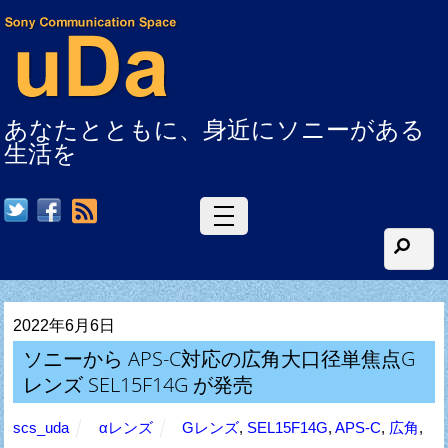
あなたとともに、身近にソニーがある
生活を
RSS
2022年6月6日
ソニーから APS-C対応の広角大口径単焦点G
レンズ SEL15F14G が発売
scs_uda
αレンズ
Gレンズ
,
SEL15F14G
,
APS-C
,
広角
,