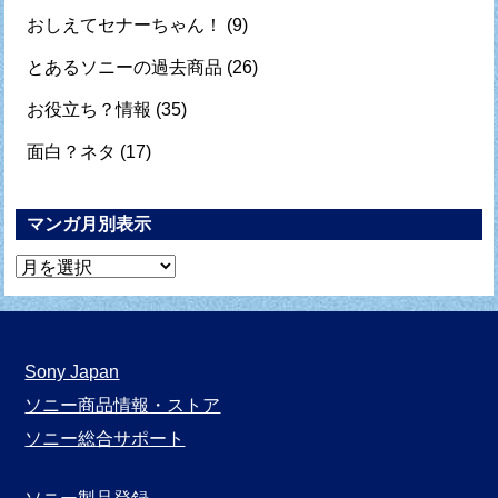
おしえてセナーちゃん！
(9)
とあるソニーの過去商品
(26)
お役立ち？情報
(35)
面白？ネタ
(17)
マンガ月別表示
マ
ン
ガ
月
Sony Japan
別
ソニー商品情報・ストア
表
ソニー総合サポート
示