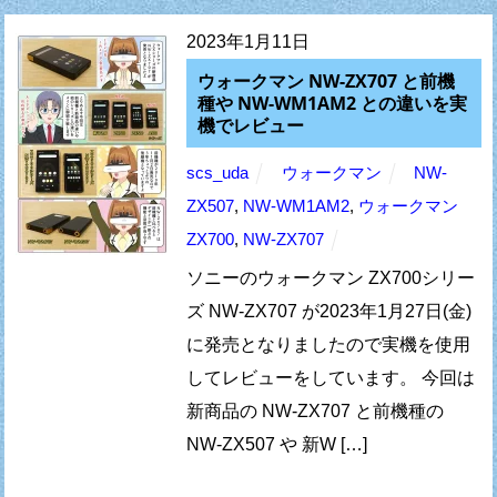
2023年1月11日
ウォークマン NW-ZX707 と前機
種や NW-WM1AM2 との違いを実
機でレビュー
scs_uda
ウォークマン
NW-
ZX507
,
NW-WM1AM2
,
ウォークマン
ZX700
,
NW-ZX707
ソニーのウォークマン ZX700シリー
ズ NW-ZX707 が2023年1月27日(金)
に発売となりましたので実機を使用
してレビューをしています。 今回は
新商品の NW-ZX707 と前機種の
NW-ZX507 や 新W […]