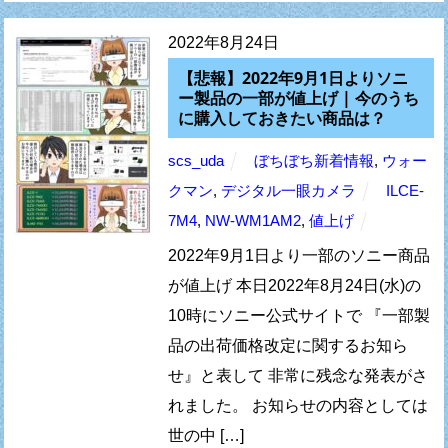
2022年8月24日
【悲報】2022年9月1日よりソニ
ー製品の一部が値上げ | 今のうち
に購入しておきたい商品は？
scs_uda
ぼちぼち新着情報
,
ウォー
クマン
,
デジタル一眼カメラ
ILCE-
7M4
,
NW-WM1AM2
,
値上げ
2022年9月1日より一部のソニー商品
が値上げ 本日2022年8月24日(水)の
10時にソニー公式サイトで 『一部製
品の出荷価格改定に関するお知ら
せ』と表して 非常に残念な発表がさ
れました。 お知らせの内容としては
世の中 […]