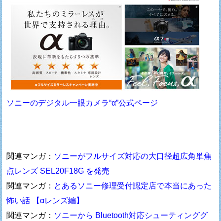
ソニーのデジタル一眼カメラ“α”公式ページ
関連マンガ：
ソニーがフルサイズ対応の大口径超広角単焦
点レンズ SEL20F18G を発売
関連マンガ：
とあるソニー修理受付認定店で本当にあった
怖い話 【αレンズ編】
関連マンガ：
ソニーから Bluetooth対応シューティンググ