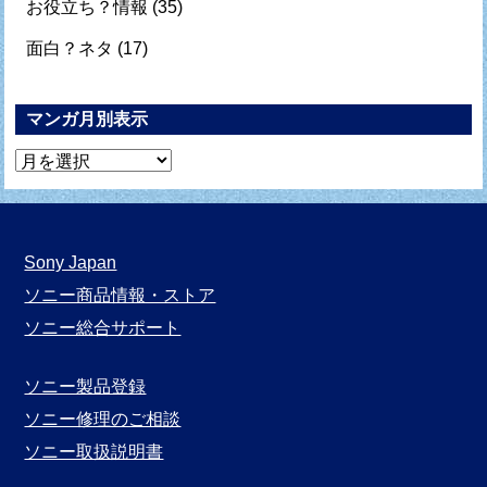
お役立ち？情報
(35)
面白？ネタ
(17)
マンガ月別表示
マ
ン
ガ
月
Sony Japan
別
ソニー商品情報・ストア
表
ソニー総合サポート
示
ソニー製品登録
ソニー修理のご相談
ソニー取扱説明書