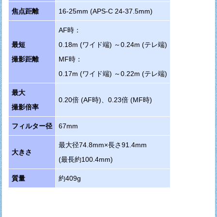
焦点距離
16-25mm (APS-C 24-37.5mm)
AF時：
最短
0.18m (ワイド端) ～0.24m (テレ端)
撮影距離
MF時：
0.17m (ワイド端) ～0.22m (テレ端)
最大
0.20倍 (AF時)、0.23倍 (MF時)
撮影倍率
フィルター径
67mm
最大径74.8mm×長さ91.4mm
大きさ
(最長約100.4mm)
質量
約409g