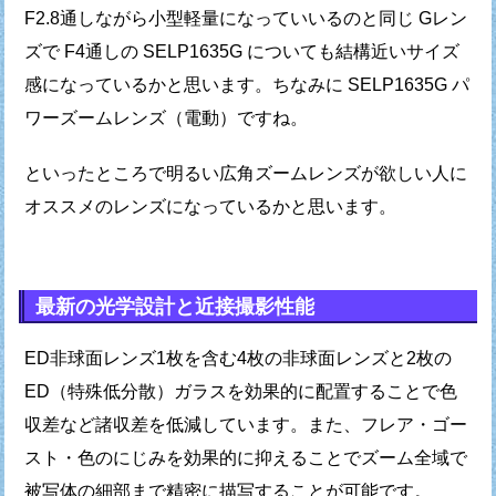
F2.8通しながら小型軽量になっていいるのと
同じ Gレン
ズで F4通しの SELP1635G についても
結構近いサイズ
感になっているかと思います。
ちなみに SELP1635G パ
ワーズームレンズ（電動）ですね。
といったところで明るい広角ズームレンズが欲しい人に
オススメのレンズになっているかと思います。
最新の光学設計と近接撮影性能
ED非球面レンズ1枚を含む4枚の非球面レンズと
2枚の
ED（特殊低分散）ガラスを効果的に配置することで
色
収差など諸収差を低減しています。
また、フレア・ゴー
スト・色のにじみを効果的に抑えることで
ズーム全域で
被写体の細部まで精密に描写することが可能です。