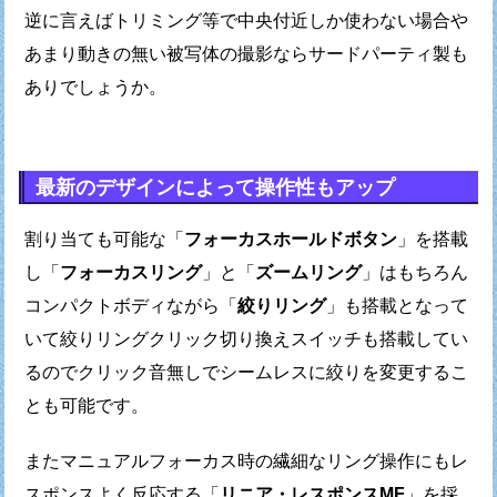
逆に言えばトリミング等で中央付近しか使わない場合や
あまり動きの無い被写体の撮影ならサードパーティ製も
ありでしょうか。
最新のデザインによって操作性もアップ
割り当ても可能な「
フォーカスホールドボタン
」を搭載
し
「
フォーカスリング
」と「
ズームリング
」はもちろん
コンパクトボディながら「
絞りリング
」も搭載となって
いて
絞りリングクリック切り換えスイッチも搭載してい
るので
クリック音無しでシームレスに絞りを変更するこ
とも可能です。
またマニュアルフォーカス時の繊細なリング操作にも
レ
スポンスよく反応する「
リニア・レスポンスMF
」を採