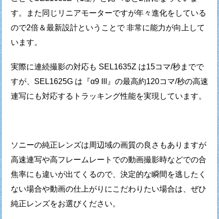
す。
また同じリニアモーターですが年々進化をしている
ので
2倍＆最新設計ということで 非常に能力が向上して
います。
実際に連続撮影の対応も SEL1635Z は15コマ/秒までで
すが、
SEL1625G は『α9 III』の最高約120コマ/秒の高速
連写にも
対応するトラッキング性能を実現しています。
ソニーの純正レンズは周辺域の画質の良さもありますが
高速連写や高フレームレートでの動画撮影時などでの
合
焦率にも違いが出てくるので、決定的な瞬間を逃したく
ない場合や
動画の仕上がりにこだわりたい場合は、ぜひ
純正レンズをお選びください。