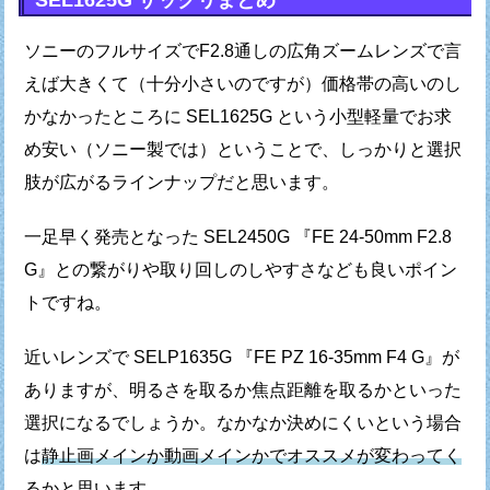
SEL1625G ザックリまとめ
ソニーのフルサイズでF2.8通しの広角ズームレンズで言
えば
大きくて（十分小さいのですが）価格帯の高いのし
かなかったところに
SEL1625G という小型軽量でお求
め安い（ソニー製では）ということで、
しっかりと選択
肢が広がるラインナップだと思います。
一足早く発売となった SEL2450G 『FE 24-50mm F2.8
G』との
繋がりや取り回しのしやすさなども良いポイン
トですね。
近いレンズで SELP1635G 『FE PZ 16-35mm F4 G』が
ありますが、
明るさを取るか焦点距離を取るかといった
選択になるでしょうか。
なかなか決めにくいという場合
は
静止画メインか
動画メインかでオススメが変わってく
る
かと思います。