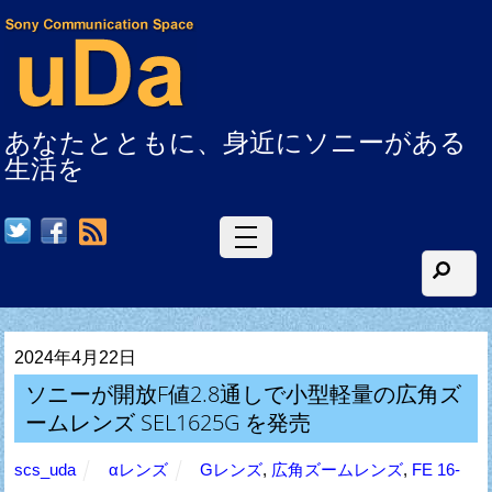
あなたとともに、身近にソニーがある
生活を
RSS
2024年4月22日
ソニーが開放F値2.8通しで小型軽量の広角ズ
ームレンズ SEL1625G を発売
scs_uda
αレンズ
Gレンズ
,
広角ズームレンズ
,
FE 16-