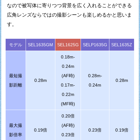
なので被写体に寄りつつ背景を広く入れることができる
広角レンズならではの撮影シーンも楽しめるかと思いま
す。
モデル
SEL1635GM
SEL1625G
SELP1635G
SEL1635Z
0.18m-
0.24m
最短撮
(AF時)
0.28m-
0.28m
0.28m
影距離
0.17m-
0.24m
0.22m
(MF時)
0.20倍
最大撮
(AF時)
0.19倍
0.23倍
0.19倍
影倍率
0.23倍