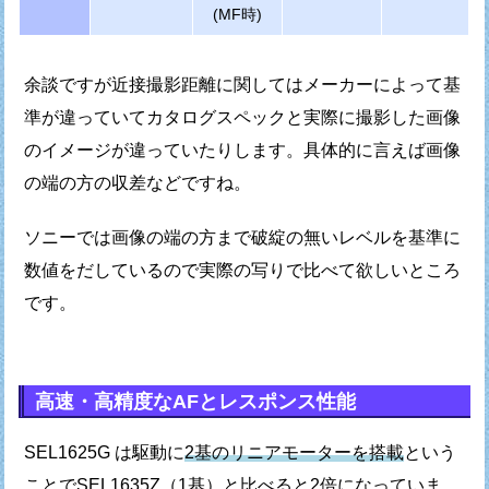
(MF時)
余談ですが近接撮影距離に関しては
メーカーによって基
準が違っていてカタログスペックと
実際に撮影した画像
のイメージが違っていたりします。
具体的に言えば画像
の端の方の収差などですね。
ソニーでは画像の端の方まで破綻の無いレベルを基準に
数値をだしているので実際の写りで比べて欲しいところ
です。
高速・高精度なAFとレスポンス性能
SEL1625G は駆動に
2基のリニアモーターを搭載
という
ことで
SEL1635Z（1基）と比べると2倍になっていま