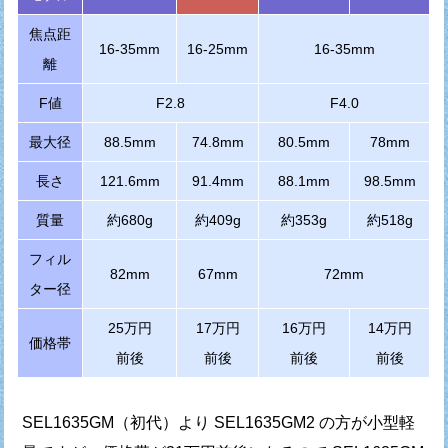
焦点距
16-35mm
16-25mm
16-35mm
離
F値
F2.8
F4.0
最大径
88.5mm
74.8mm
80.5mm
78mm
長さ
121.6mm
91.4mm
88.1mm
98.5mm
質量
約680g
約409g
約353g
約518g
フィル
82mm
67mm
72mm
ター径
25万円
17万円
16万円
14万円
価格帯
前後
前後
前後
前後
SEL1635GM（初代）より SEL1635GM2 の方が小型軽