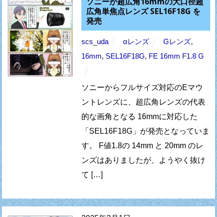
ソニーが超広角16mmの大口径超
広角単焦点レンズ SEL16F18G を
発売
scs_uda
αレンズ
Gレンズ
,
16mm
,
SEL16F18G
,
FE 16mm F1.8 G
ソニーからフルサイズ対応のEマウ
ントレンズに、超広角レンズの代表
的な画角となる 16mmに対応した
「SEL16F18G」が発売となっていま
す。 F値1.8の 14mm と 20mm のレ
ンズはありましたが、ようやく抜け
て […]