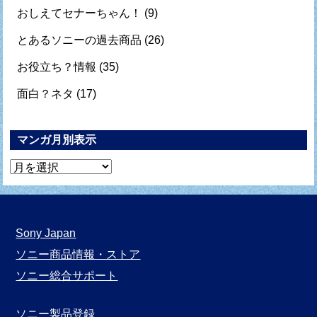
おしえてセナーちゃん！
(9)
とあるソニーの過去商品
(26)
お役立ち？情報
(35)
面白？ネタ
(17)
マンガ月別表示
マ
ン
ガ
月
Sony Japan
別
ソニー商品情報・ストア
表
ソニー総合サポート
示
ソニー製品登録