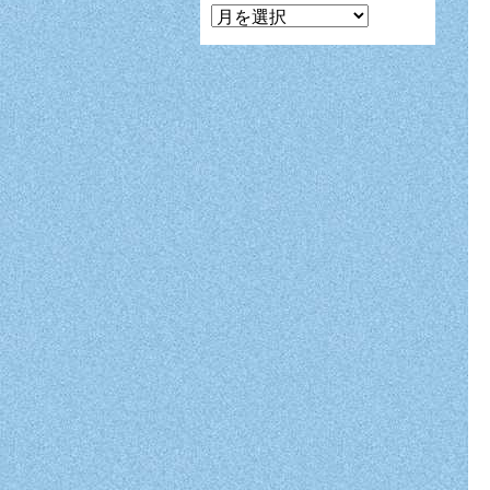
マ
ン
ガ
月
別
表
示