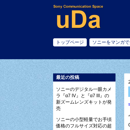
トップページ
ソニーをマンガで
最近の投稿
ソニーのデジタル一眼カメ
ラ『α7 IV』と『α7 III』の
新ズームレンズキットが発
売
ソニーの小型軽量でお手頃
価格のフルサイズ対応の超