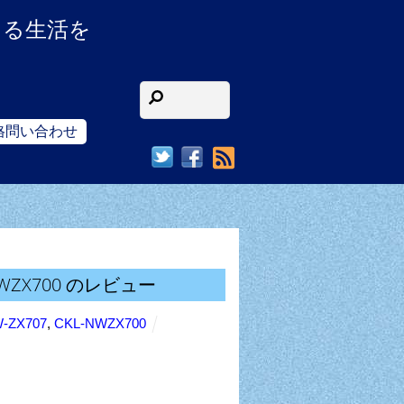
ある生活を
格問い合わせ
RSS
WZX700 のレビュー
-ZX707
,
CKL-NWZX700