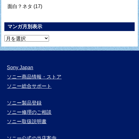
面白？ネタ
(17)
マンガ月別表示
マ
ン
ガ
月
Sony Japan
別
ソニー商品情報・ストア
表
ソニー総合サポート
示
ソニー製品登録
ソニー修理のご相談
ソニー取扱説明書
ソニー公式の当店案内