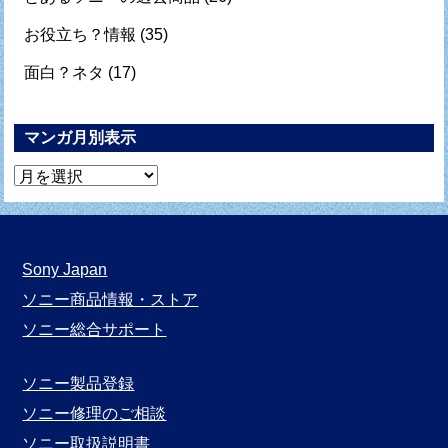
お役立ち？情報
(35)
面白？ネタ
(17)
マンガ月別表示
マ
ン
ガ
月
Sony Japan
別
ソニー商品情報・ストア
表
ソニー総合サポート
示
ソニー製品登録
ソニー修理のご相談
ソニー取扱説明書